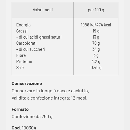
Valori medi
per 100 g
Energia
1988 kJ/474 kcal
Grassi
19 g
– di cui acidi grassi saturi
13 g
Carboidrati
70 g
– di cui zuccheri
34 g
Fibre
3 g
Proteine
4,2 g
Sale
0,45 g
Conservazione
Conservare in luogo fresco e asciutto.
Validità a confezione integra: 12 mesi.
Formato
Confezione da 250 g.
Cod.
100304