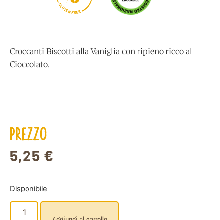
G
L
U
T
E
N
E
E
F
R
Croccanti Biscotti alla Vaniglia con ripieno ricco al
Cioccolato.
PREZZO
5,25
€
Disponibile
Aggiungi al carrello