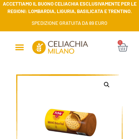
ACCETTIAMO IL BUONO CELIACHIA ESCLUSIVAMENTE PER LE
REGIONI: LOMBARDIA, LIGURIA, BASILICATA E TRENTINO.
SPEDIZIONE GRATUITA DA 89 EURO
0