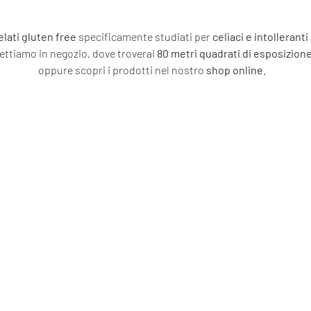
elati gluten free
specificamente studiati per
celiaci e intolleranti
ettiamo in negozio, dove troverai
80 metri quadrati di esposizion
oppure scopri i prodotti nel nostro
shop online.
PIZZE
PASTA SURGE