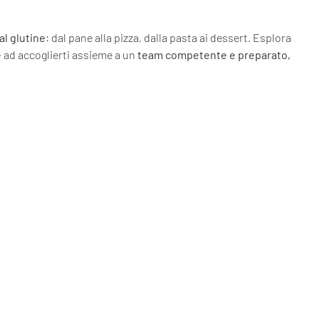
 al glutine
: dal pane alla pizza, dalla pasta ai dessert. Esplora
e
ad accoglierti assieme a un
team competente e preparato,
LATA
DOLCI SURGELATI