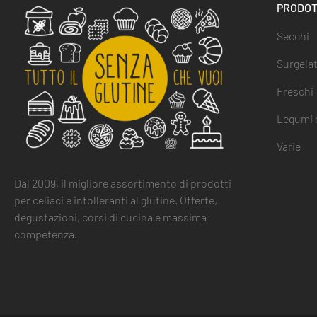
PRODOT
Secchi
Surgelat
Freschi
Legumi e
Varie
Dal 2009, il migliore assortimento di prodotti
per celiaci e intolleranti al glutine. Offerte,
degustazioni, corsi di cucina e massima
competenza.