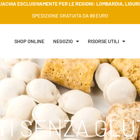
IACHIA ESCLUSIVAMENTE PER LE REGIONI: LOMBARDIA, LIGURIA
SPEDIZIONE GRATUITA DA 89 EURO
SHOP ONLINE
NEGOZIO
RISORSE UTILI
I SENZA GLU