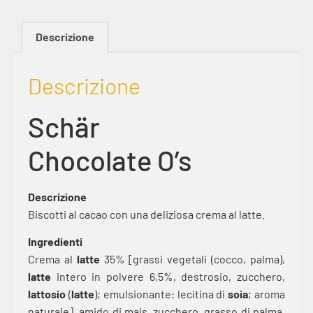
Descrizione
Descrizione
Schär
Chocolate O’s
Descrizione
Biscotti al cacao con una deliziosa crema al latte.
Ingredienti
Crema al
latte
35% [grassi vegetali (cocco, palma),
latte
intero in polvere 6,5%, destrosio, zucchero,
lattosio
(
latte
); emulsionante: lecitina di
soia
; aroma
naturale], amido di mais, zucchero, grasso di palma,