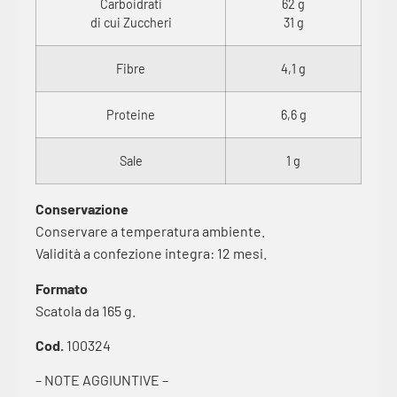
Carboidrati
62 g
di cui Zuccheri
31 g
Fibre
4,1 g
Proteine
6,6 g
Sale
1 g
Conservazione
Conservare a temperatura ambiente.
Validità a confezione integra: 12 mesi.
Formato
Scatola da 165 g.
Cod.
100324
– NOTE AGGIUNTIVE –