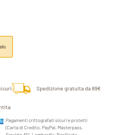
ello
icuri
Spedizione gratuita da 89€
ntita
Pagamenti crittografati sicuri e protetti
(Carta di Credito, PayPal, Masterpass,
Servizio ASL Lombardia, Basilicata,