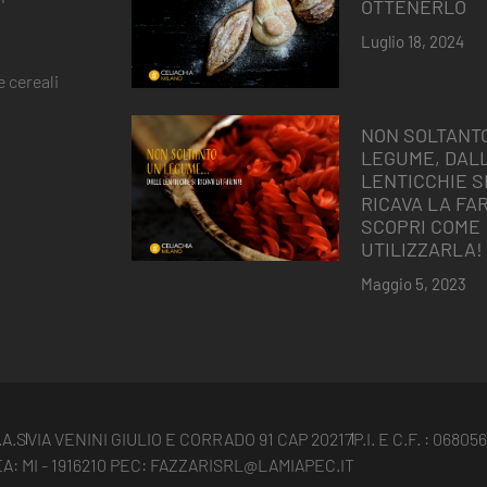
OTTENERLO
Luglio 18, 2024
 cereali
NON SOLTANT
LEGUME, DAL
LENTICCHIE S
RICAVA LA FAR
SCOPRI COME
UTILIZZARLA!
Maggio 5, 2023
.A.S
VIA VENINI GIULIO E CORRADO 91 CAP 20217
P.I. E C.F. : 0680
: MI - 1916210 PEC: FAZZARISRL@LAMIAPEC.IT