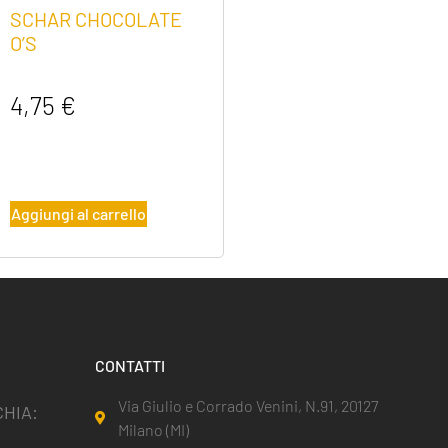
SCHAR CHOCOLATE
O’S
4,75
€
Aggiungi al carrello
CONTATTI
Via Giulio e Corrado Venini, N.91, 20127
HIA:
Milano (MI)