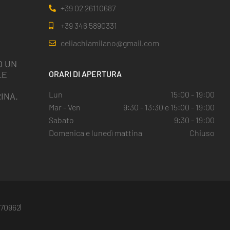
+39 02 26110687
+39 346 5890331
celiachiamilano@gmail.com
O UN
LE
ORARI DI APERTURA
I
Lun
15:00 - 19:00
INA.
Mar - Ven
9:30 - 13:30 e 15:00 - 19:00
Sabato
9:30 - 19:00
Domenica e lunedì mattina
Chiuso
5670962