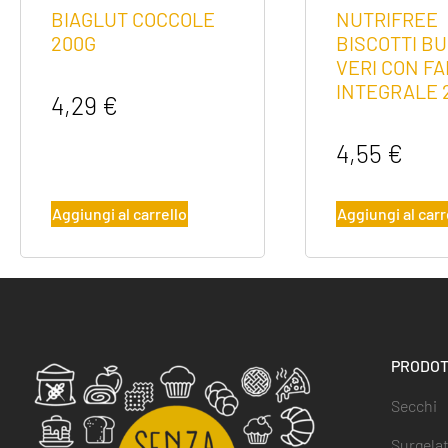
BIAGLUT COCCOLE
NUTRIFREE
200G
BISCOTTI BU
VERI CON FA
INTEGRALE 
4,29
€
4,55
€
Aggiungi al carrello
Aggiungi al carr
PRODOT
Secchi
Surgelat