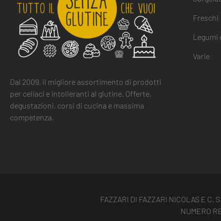
Freschi
Legumi e
Varie
Dal 2009, il migliore assortimento di prodotti
per celiaci e intolleranti al glutine. Offerte,
degustazioni, corsi di cucina e massima
competenza.
FAZZARI DI FAZZARI NICOLAS E C. S
NUMERO REA