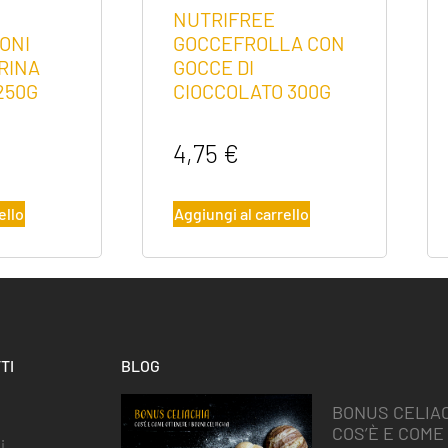
NUTRIFREE
ONI
GOCCEFROLLA CON
RINA
GOCCE DI
250G
CIOCCOLATO 300G
4,75
€
ello
Aggiungi al carrello
TI
BLOG
BONUS CELIAC
COS’È E COME
i