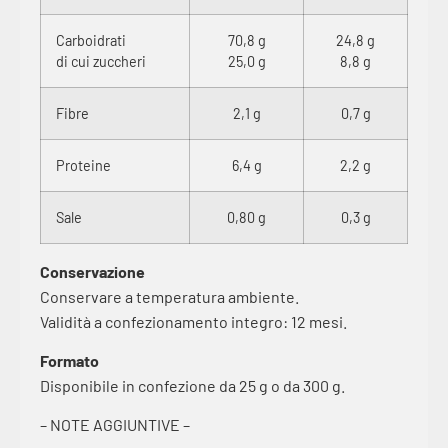
Carboidrati
70,8 g
24,8 g
di cui zuccheri
25,0 g
8,8 g
Fibre
2,1 g
0,7 g
Proteine
6,4 g
2,2 g
Sale
0,80 g
0,3 g
Conservazione
Conservare a temperatura ambiente.
Validità a confezionamento integro: 12 mesi.
Formato
Disponibile in confezione da 25 g o da 300 g.
– NOTE AGGIUNTIVE –