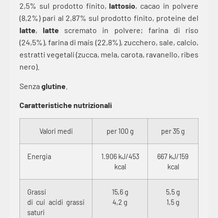
2,5% sul prodotto finito,
lattosio
, cacao in polvere
(8,2%) pari al 2,87% sul prodotto finito, proteine del
latte
,
latte
scremato in polvere; farina di riso
(24,5%), farina di mais (22,8%), zucchero, sale, calcio,
estratti vegetali (zucca, mela, carota, ravanello, ribes
nero).
Senza
glutine
.
Caratteristiche nutrizionali
Valori medi
per 100 g
per 35 g
Energia
1.906 kJ/453
667 kJ/159
kcal
kcal
Grassi
15,6 g
5,5 g
di cui acidi grassi
4,2 g
1,5 g
saturi