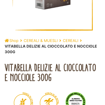
Shop
CEREALI & MUESLI
CEREALI
VITABELLA DELIZIE AL CIOCCOLATO E NOCCIOLE
300G
VITABELLA DELIZIE AL CIOCCOLATO
E NOCCIOLE 300G
S
E
N
E
Z
S
N
A
Z
O
A
L
I
G
O
L
D
U
I
T
P
I
A
N
L
E