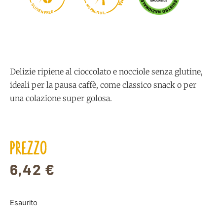
M
A
G
N
L
O
U
P
T
A
E
L
N
E
M
E
F
L
R
O
I
Delizie ripiene al cioccolato e nocciole senza glutine,
ideali per la pausa caffè, come classico snack o per
una colazione super golosa.
PREZZO
6,42
€
Esaurito