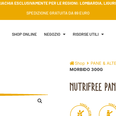
IACHIA ESCLUSIVAMENTE PER LE REGIONI: LOMBARDIA, LIGURIA
SPEDIZIONE GRATUITA DA 89 EURO
SHOP ONLINE
NEGOZIO
RISORSE UTILI
Shop
PANE & ALT
MORBIDO 300G
NUTRIFREE PA
S
S
E
E
N
N
Z
Z
A
G
L
U
T
I
N