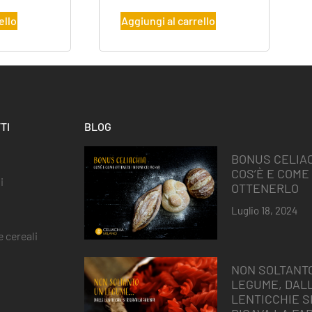
ello
Aggiungi al carrello
TI
BLOG
BONUS CELIAC
COS’È E COME
i
OTTENERLO
Luglio 18, 2024
 cereali
NON SOLTANT
LEGUME, DAL
LENTICCHIE S