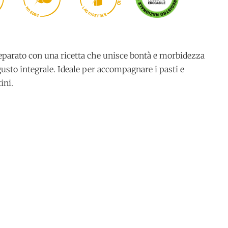
I
O
N
L
A
O
C
E
T
G
O
E
G
S
E
S
E
R
F
eparato con una ricetta che unisce bontà e morbidezza
 gusto integrale. Ideale per accompagnare i pasti e
ini.