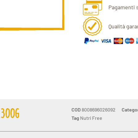
Pagamenti s
Qualità gara
COD
8008696026092
Catego
 300G
Tag
Nutri Free