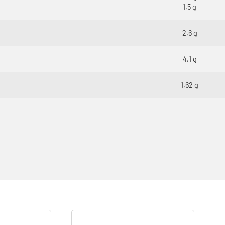
1,5 g
2,6 g
4,1 g
1,62 g