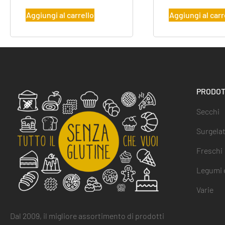
Aggiungi al carrello
Aggiungi al carr
PRODOT
Secchi
Surgelat
Freschi
Legumi e
Varie
Dal 2009, il migliore assortimento di prodotti