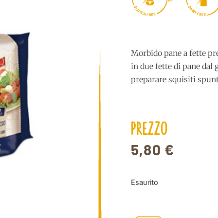
E
D
G
A
L
U
I
R
T
Y
E
F
N
E
R
E
F
E
E
R
Morbido pane a fette pr
in due fette di pane dal
preparare squisiti spunt
PREZZO
5,80
€
Esaurito