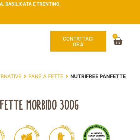
, BASILICATA E TRENTINO.
0
CONTATTACI
ORA
ERNATIVE
PANE A FETTE
NUTRIFREE PANFETTE
NFETTE MORBIDO 300G
S
S
E
E
N
N
Z
Z
A
A
A
L
L
U
A
A
O
T
T
V
T
A
T
E
O
S