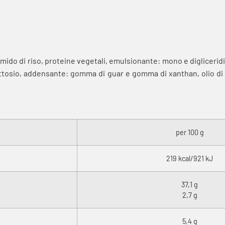
amido di riso, proteine vegetali, emulsionante: mono e digliceridi 
uttosio, addensante: gomma di guar e gomma di xanthan, olio di s
per 100 g
219 kcal/921 kJ
37,1 g
2,7 g
5,4 g