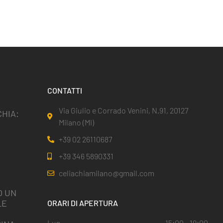
CONTATTI
Via Giulio e Corrado Venini, N.91, 20127
HIA:
Milano (MI)
+39 02 26110687
+39 346 5890331
celiachiamilano@gmail.com
O UN
LE
ORARI DI APERTURA
I
Lun
15:00 - 19:00