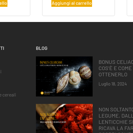
ello
Aggiungi al carrello
TI
BLOG
BONUS CELIAC
COS’È E COME
i
OTTENERLO
Luglio 18, 2024
 cereali
NON SOLTANT
LEGUME, DAL
LENTICCHIE S
RICAVA LA FAR