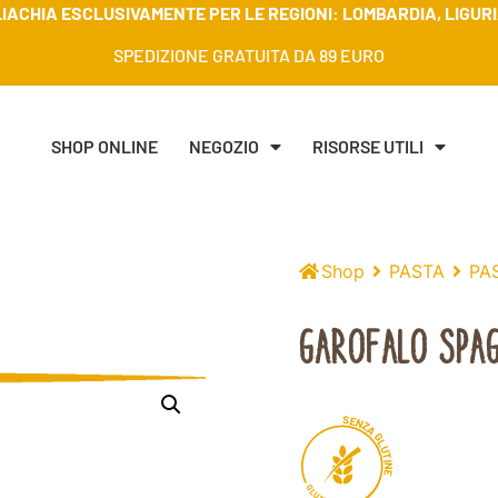
IACHIA ESCLUSIVAMENTE PER LE REGIONI: LOMBARDIA, LIGURIA
SPEDIZIONE GRATUITA DA 89 EURO
SHOP ONLINE
NEGOZIO
RISORSE UTILI
Shop
PASTA
PAS
GAROFALO SPAG
S
E
N
Z
A
G
L
U
T
I
N
E
G
L
U