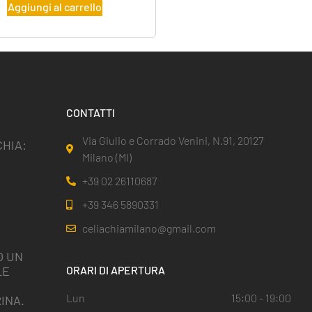
Aggiungi al carrello
CONTATTI
Via Giulio e Corrado Venini, N.91, 20127
HIA:
Milano (MI)
+39 02 26110687
+39 346 5890331
celiachiamilano@gmail.com
O UN
LE
ORARI DI APERTURA
I
Lun
15:00 - 19:00
INA.