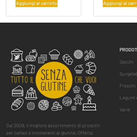
Aggiungi al carrello
Aggiungi al carr
PRODOT
Secchi
Surgelat
Freschi
Legumi e
Varie
Dal 2009, il migliore assortimento di prodotti
per celiaci e intolleranti al glutine. Offerte,