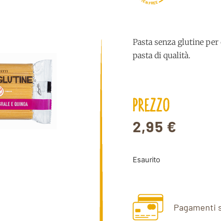
T
E
N
E
E
F
R
Pasta senza glutine per 
pasta di qualità.
PREZZO
2,95
€
Esaurito
Pagamenti s