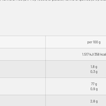
per 100 g
1.517 kJ/358 kcal
1,8 g
0,3 g
77 g
0,9 g
2,8 g