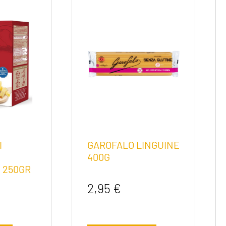
I
GAROFALO LINGUINE
400G
 250GR
2,95
€