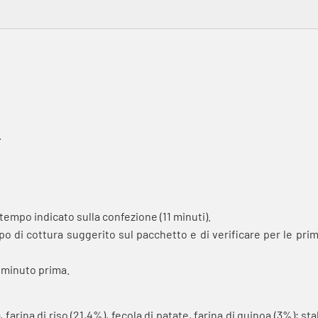
.
tempo indicato sulla confezione (11 minuti).
o di cottura suggerito sul pacchetto e di verificare per le prim
n minuto prima.
, farina di riso (21,4%), fecola di patate, farina di quinoa (3%); s