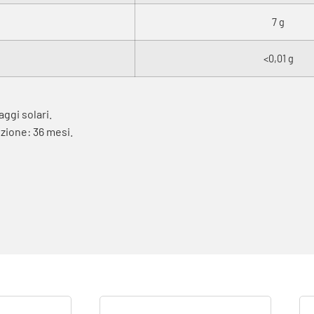
7 g
<0,01 g
aggi solari.
zione: 36 mesi.