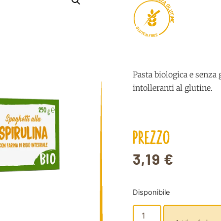
Z
A
G
L
U
T
I
N
E
G
L
U
T
E
N
E
E
F
R
Pasta biologica e senza
intolleranti al glutine.
PREZZO
3,19
€
Disponibile