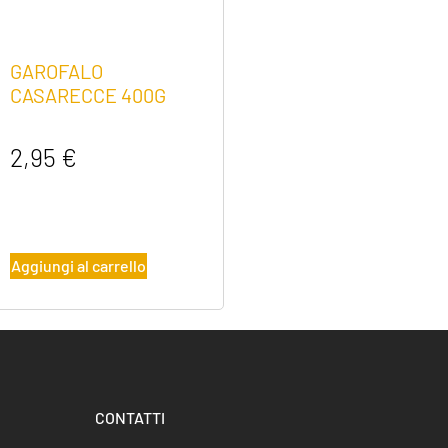
GAROFALO
CASARECCE 400G
2,95
€
Aggiungi al carrello
CONTATTI