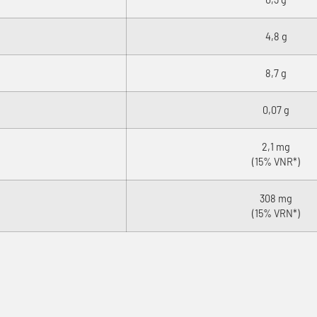
4,8 g
8,7 g
0,07 g
2,1 mg
(15% VNR*)
308 mg
(15% VRN*)