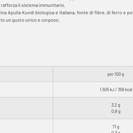
 rafforza il sistema immunitario.
ulina Apulia Kundi biologica e italiana, fonte di fibre, di ferro e
dotto un gusto unico e corposo.
per 100 g
1.505 kJ / 356 kcal
3,2 g
0,8 g
71 g
0,3 g