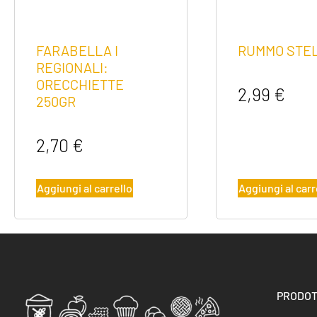
FARABELLA I
RUMMO STE
REGIONALI:
ORECCHIETTE
2,99
€
250GR
2,70
€
Aggiungi al carrello
Aggiungi al carr
PRODOT