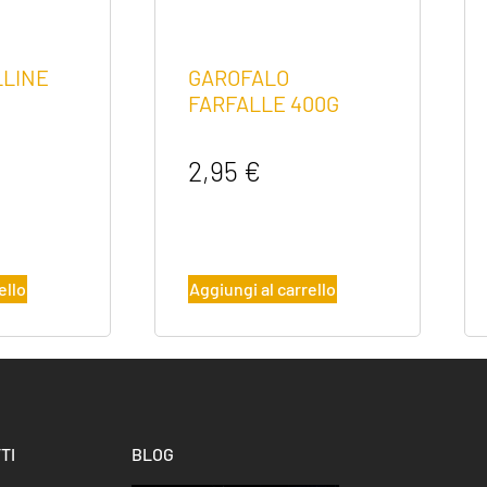
LLINE
GAROFALO
FARFALLE 400G
2,95
€
ello
Aggiungi al carrello
TI
BLOG