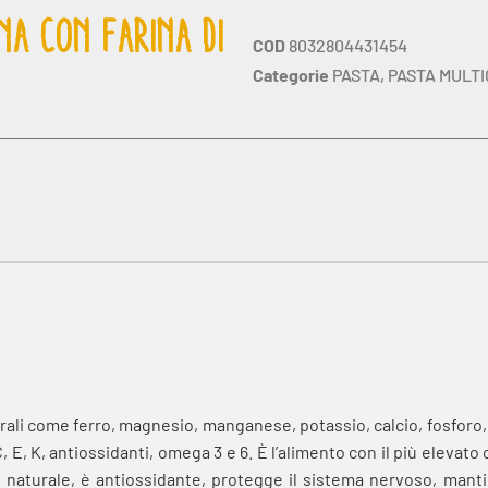
INA CON FARINA DI
COD
8032804431454
Categorie
PASTA
,
PASTA MULT
erali come ferro, magnesio, manganese, potassio, calcio, fosforo, z
, E, K, antiossidanti, omega 3 e 6. È l’alimento con il più elevato
naturale, è antiossidante, protegge il sistema nervoso, mantien