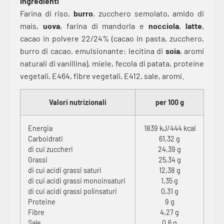
Ingredienti
Farina di riso,
burro
, zucchero semolato, amido di
mais,
uova
, farina di mandorla e
nocciola
,
latte
,
cacao in polvere 22/24% (cacao in pasta, zucchero,
burro di cacao, emulsionante: lecitina di
soia
, aromi
naturali di vanillina), miele, fecola di patata, proteine
vegetali, E464, fibre vegetali, E412, sale, aromi.
Valori nutrizionali
per 100 g
Energia
1839 kJ/444 kcal
Carboidrati
61,32 g
di cui zuccheri
24,39 g
Grassi
25,34 g
di cui acidi grassi saturi
12,38 g
di cui acidi grassi monoinsaturi
1,35 g
di cui acidi grassi polinsaturi
0,31 g
Proteine
9 g
Fibre
4,27 g
Sale
0,6 g