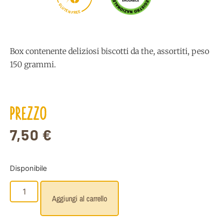
G
L
U
T
E
N
E
E
F
R
Box contenente deliziosi biscotti da the, assortiti, peso
150 grammi.
PREZZO
7,50
€
Disponibile
Aggiungi al carrello