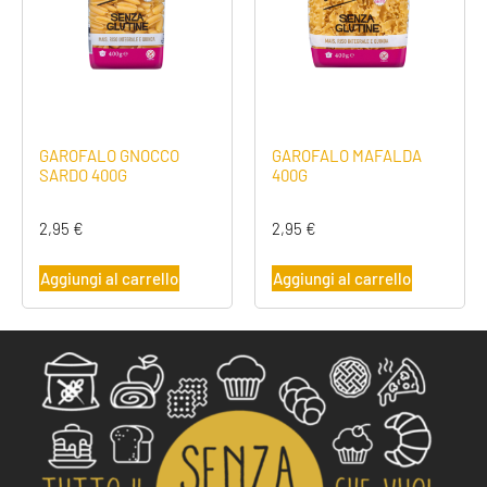
GAROFALO GNOCCO
GAROFALO MAFALDA
SARDO 400G
400G
2,95
€
2,95
€
Aggiungi al carrello
Aggiungi al carrello