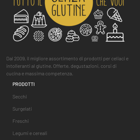
Dal 2009, il migliore assortimento di prodotti per celiaci e
intolleranti al glutine. Offerte, degustazioni, corsi di
cucina e massima competenza.
PRODOTTI
Secchi
Surgelati
Freschi
Legumi e cereali