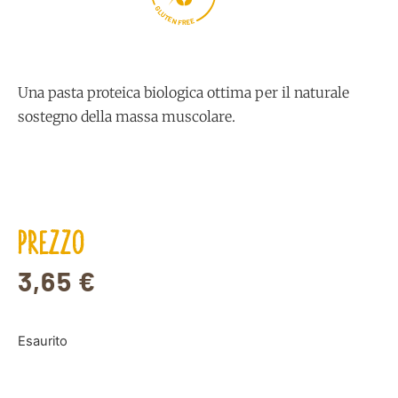
G
L
U
T
E
N
E
E
F
R
Una pasta proteica biologica ottima per il naturale
sostegno della massa muscolare.
PREZZO
3,65
€
Esaurito