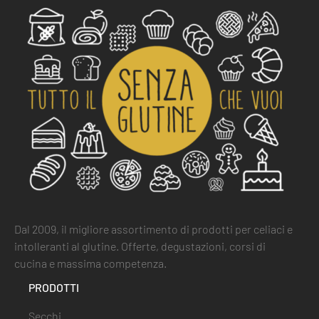
Dal 2009, il migliore assortimento di prodotti per celiaci e
intolleranti al glutine. Offerte, degustazioni, corsi di
cucina e massima competenza.
PRODOTTI
Secchi