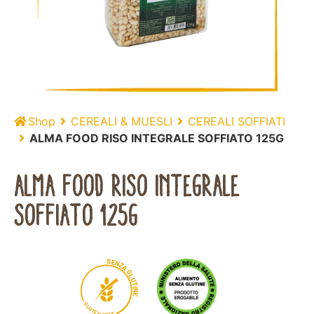
Shop
CEREALI & MUESLI
CEREALI SOFFIATI
ALMA FOOD RISO INTEGRALE SOFFIATO 125G
ALMA FOOD RISO INTEGRALE
SOFFIATO 125G
S
E
N
Z
A
G
L
U
T
I
N
E
G
L
U
T
E
N
E