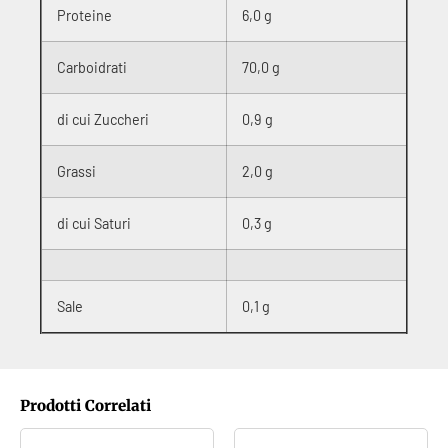
Proteine
6,0 g
Carboidrati
70,0 g
di cui Zuccheri
0,9 g
Grassi
2,0 g
di cui Saturi
0,3 g
Sale
0,1 g
Prodotti Correlati