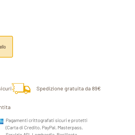
ello
icuri
Spedizione gratuita da 89€
ntita
Pagamenti crittografati sicuri e protetti
(Carta di Credito, PayPal, Masterpass,
Servizio ASL Lombardia, Basilicata,