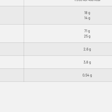
18 g
14 g
71 g
25 g
2,6 g
3,8 g
0,54 g