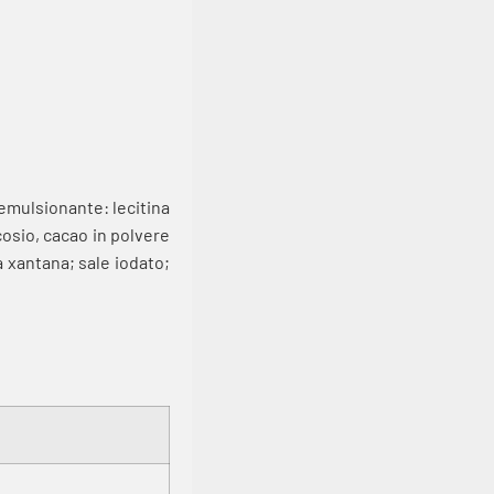
 emulsionante: lecitina
cosio, cacao in polvere
a xantana; sale iodato;