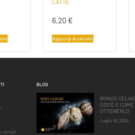
LATTE
6,20
€
ello
Aggiungi al carrello
TI
BLOG
BONUS CELIAC
COS’È E COME
i
OTTENERLO
Luglio 18, 2024
 cereali