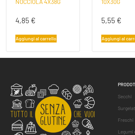
NOCCIOLA 4X38G
10X30G
4,85
€
5,55
€
Aggiungi al carrello
Aggiungi al carr
PRODOT
Secchi
Surgelat
Freschi
Legumi e