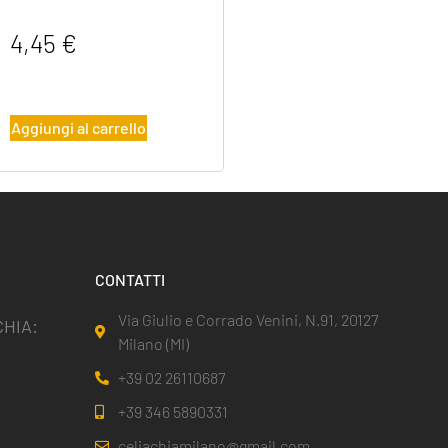
4,45
€
Aggiungi al carrello
CONTATTI
Via Giulio e Corrado Venini, N.91, 20127
HIA:
Milano (MI)
+39 02 26110687
+39 346 5890331
celiachiamilano@gmail.com