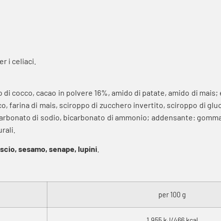
 i celiaci.
o di cocco, cacao in polvere 16%, amido di patate, amido di mais;
co, farina di mais, sciroppo di zucchero invertito, sciroppo di glu
: bicarbonato di sodio, bicarbonato di ammonio; addensante: gomm
rali.
uscio, sesamo, senape, lupini
.
per 100 g
1.955 kJ/466 kcal