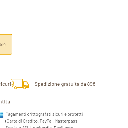
ello
icuri
Spedizione gratuita da 89€
ntita
Pagamenti crittografati sicuri e protetti
(Carta di Credito, PayPal, Masterpass,
Servizio ASL Lombardia, Basilicata,