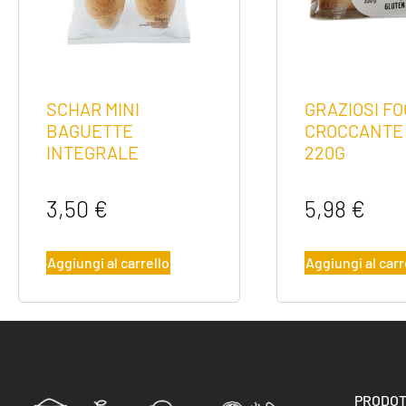
SCHAR MINI
GRAZIOSI F
BAGUETTE
CROCCANTE 
INTEGRALE
220G
3,50
€
5,98
€
Aggiungi al carrello
Aggiungi al carr
PRODOT