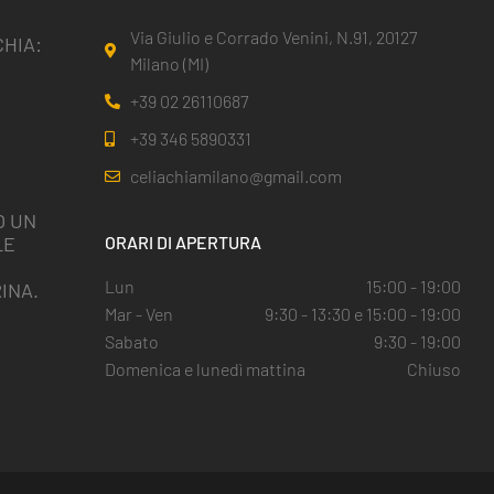
Via Giulio e Corrado Venini, N.91, 20127
HIA:
Milano (MI)
+39 02 26110687
+39 346 5890331
celiachiamilano@gmail.com
O UN
LE
ORARI DI APERTURA
I
Lun
15:00 - 19:00
INA.
Mar - Ven
9:30 - 13:30 e 15:00 - 19:00
Sabato
9:30 - 19:00
Domenica e lunedì mattina
Chiuso