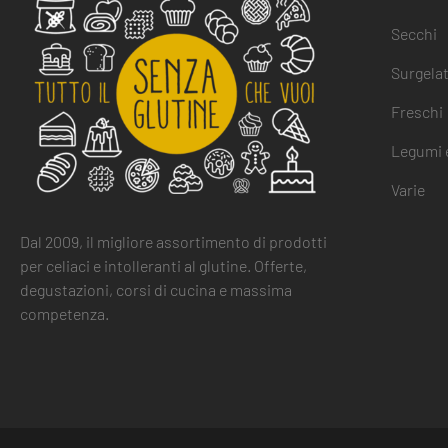
Secchi
Surgelat
Freschi
Legumi e
Varie
Dal 2009, il migliore assortimento di prodotti
per celiaci e intolleranti al glutine. Offerte,
degustazioni, corsi di cucina e massima
competenza.