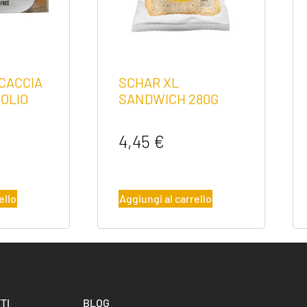
OCACCIA
SCHAR XL
OLIO
SANDWICH 280G
4,45
€
ello
Aggiungi al carrello
TI
BLOG