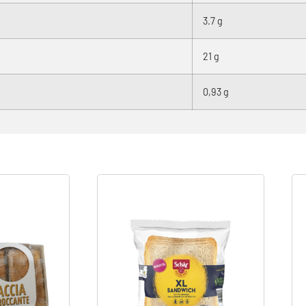
3.7 g
21 g
0,93 g