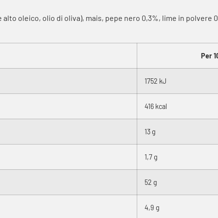
le alto oleico, olio di oliva), mais, pepe nero 0,3%, lime in polvere
Per 1
1752 kJ
416 kcal
13 g
1,7 g
52 g
4,9 g