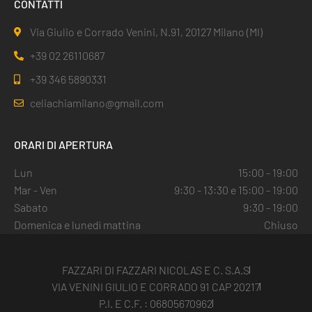
CONTATTI
Via Giulio e Corrado Venini, N.91, 20127 Milano (MI)
+39 02 26110687
+39 346 5890331
celiachiamilano@gmail.com
ORARI DI APERTURA
Lun
15:00 - 19:00
Mar - Ven
9:30 - 13:30 e 15:00 - 19:00
Sabato
9:30 - 19:00
Domenica e lunedì mattina
Chiuso
FAZZARI DI FAZZARI NICOLAS E C. S.A.S
VIA VENINI GIULIO E CORRADO 91 CAP 20217
P.I. E C.F. : 06805670962