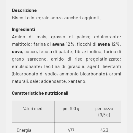
Descrizione
Biscotto integrale senza zuccheri aggiunti.
Ingredienti
Amido di mais, grasso di palma; edulcorante:
maltitolo; farina di
avena
12%, fiocchi di
avena
12%,
uova
, cocco, fecola di patate; fibra: inulina; farina di
grano saraceno, amido di riso pregelatinizzato;
emulsionante: lecitina di girasole, agenti lievitanti
(bicarbonato di sodio, ammonio bicarbonato), aromi
naturali, sale; addensante: xantano.
Caratteristiche nutrizionali
Valori medi
per 100 g
per pezzo
(9,5 g)
Energia
477
45,3