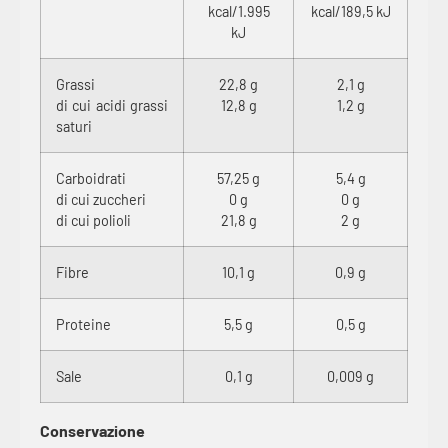
kcal/1.995
kcal/189,5 kJ
kJ
Grassi
22,8 g
2,1 g
di cui acidi grassi
12,8 g
1,2 g
saturi
Carboidrati
57,25 g
5,4 g
di cui zuccheri
0 g
0 g
di cui polioli
21,8 g
2 g
Fibre
10,1 g
0,9 g
Proteine
5,5 g
0,5 g
Sale
0,1 g
0,009 g
Conservazione