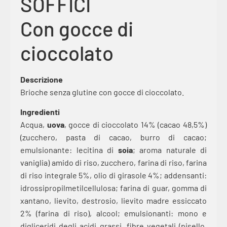
SOFFICI
Con gocce di
cioccolato
Descrizione
Brioche senza glutine con gocce di cioccolato.
Ingredienti
Acqua,
uova
, gocce di cioccolato 14% (cacao 48,5%)
(zucchero, pasta di cacao, burro di cacao;
emulsionante: lecitina di
soia
; aroma naturale di
vaniglia) amido di riso, zucchero, farina di riso, farina
di riso integrale 5%, olio di girasole 4%; addensanti:
idrossipropilmetilcellulosa; farina di guar, gomma di
xantano, lievito, destrosio, lievito madre essiccato
2% (farina di riso), alcool; emulsionanti: mono e
digliceridi degli acidi grassi, fibre vegetali (pisello,