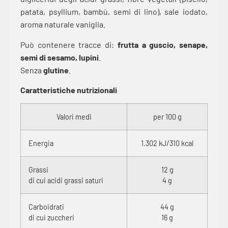
patata, psyllium, bambù, semi di lino), sale iodato,
aroma naturale vaniglia.
Può contenere tracce di:
frutta a guscio, senape,
semi di sesamo, lupini
.
Senza
glutine
.
Caratteristiche nutrizionali
Valori medi
per 100 g
Energia
1.302 kJ/310 kcal
Grassi
12 g
di cui acidi grassi saturi
4 g
Carboidrati
44 g
di cui zuccheri
16 g