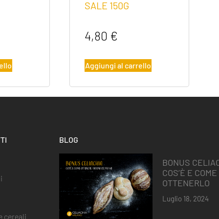
SALE 150G
4,80
€
ello
Aggiungi al carrello
TI
BLOG
BONUS CELIAC
COS’È E COME
i
OTTENERLO
Luglio 18, 2024
 cereali