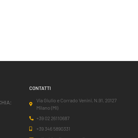
CONTATTI
Via Giulio e Corrado Venini, N.91, 20127
HIA:
Milano (MI)
+39 02 26110687
+39 346 5890331