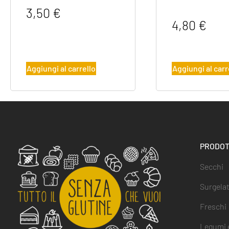
3,50
€
4,80
€
Aggiungi al carrello
Aggiungi al carr
PRODOT
Secchi
Surgelat
Freschi
Legumi e