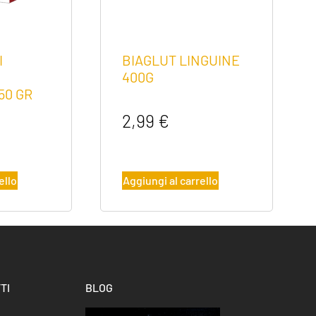
I
BIAGLUT LINGUINE
400G
50 GR
2,99
€
ello
Aggiungi al carrello
TI
BLOG