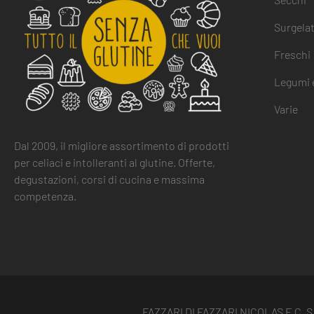
Surgelat
Freschi
Legumi e
Varie
Dal 2009, il migliore assortimento di prodotti
per celiaci e intolleranti al glutine. Offerte,
degustazioni, corsi di cucina e massima
competenza.
FAZZARI DI FAZZARI NICOLAS E C. S