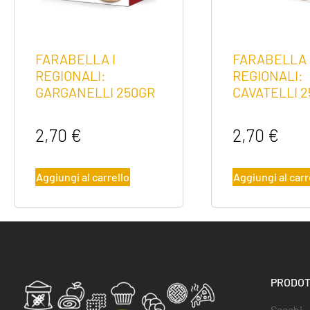
FARABELLA I
FARABELLA 
REGIONALI:
REGIONALI:
GARGANELLI 250GR
CAVATELLI 2
2,70
€
2,70
€
Aggiungi al carrello
Aggiungi al carr
PRODOT
Secchi