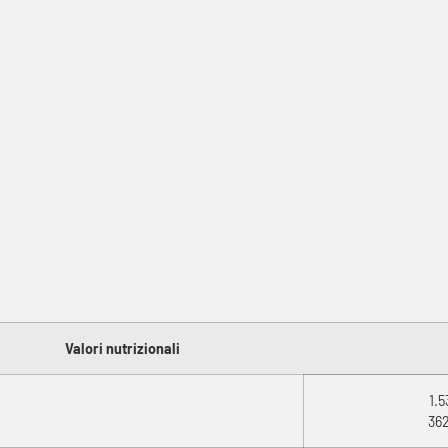
Valori nutrizionali
1.5
362