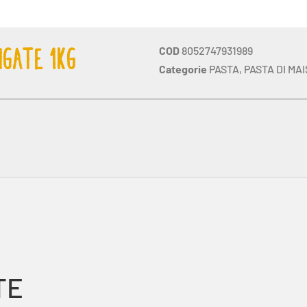
COD
8052747931989
IGATE 1KG
Categorie
PASTA
,
PASTA DI MAI
TE