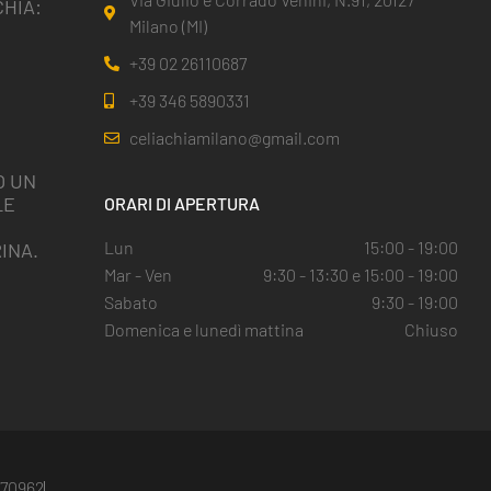
HIA:
Milano (MI)
+39 02 26110687
+39 346 5890331
celiachiamilano@gmail.com
O UN
LE
ORARI DI APERTURA
I
Lun
15:00 - 19:00
INA.
Mar - Ven
9:30 - 13:30 e 15:00 - 19:00
Sabato
9:30 - 19:00
Domenica e lunedì mattina
Chiuso
5670962