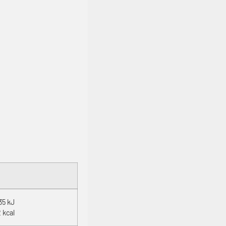
35 kJ
 kcal