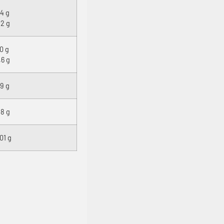
,4 g
,2 g
0 g
,6 g
,9 g
,8 g
01 g