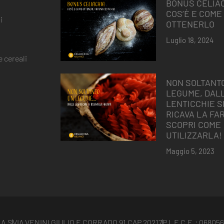
BONUS CELIAC
COS’È E COME
i
OTTENERLO
Luglio 18, 2024
 cereali
NON SOLTANT
LEGUME, DAL
LENTICCHIE S
RICAVA LA FAR
SCOPRI COME
UTILIZZARLA!
Maggio 5, 2023
.A.S
VIA VENINI GIULIO E CORRADO 91 CAP 20217
P.I. E C.F. : 0680