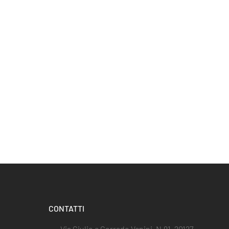
CONTATTI
Via Giulio e Corrado Venini, N.91, 20127