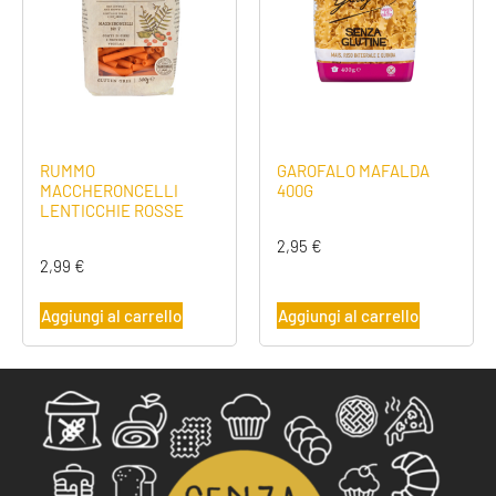
RUMMO
GAROFALO MAFALDA
MACCHERONCELLI
400G
LENTICCHIE ROSSE
2,95
€
2,99
€
Aggiungi al carrello
Aggiungi al carrello