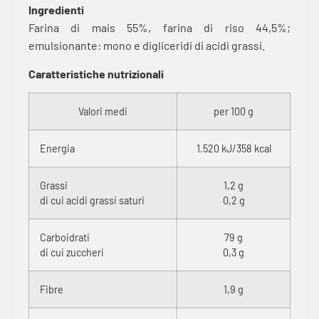
Ingredienti
Farina di mais 55%, farina di riso 44,5%;
emulsionante: mono e digliceridi di acidi grassi.
Caratteristiche nutrizionali
Valori medi
per 100 g
Energia
1.520 kJ/358 kcal
Grassi
1,2 g
di cui acidi grassi saturi
0,2 g
Carboidrati
79 g
di cui zuccheri
0,3 g
Fibre
1,9 g