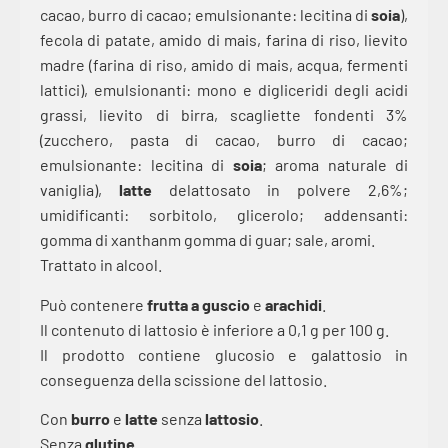
cacao, burro di cacao; emulsionante: lecitina di
soia
),
fecola di patate, amido di mais, farina di riso, lievito
madre (farina di riso, amido di mais, acqua, fermenti
lattici), emulsionanti: mono e digliceridi degli acidi
grassi, lievito di birra, scagliette fondenti 3%
(zucchero, pasta di cacao, burro di cacao;
emulsionante: lecitina di
soia
; aroma naturale di
vaniglia),
latte
delattosato in polvere 2,6%;
umidificanti: sorbitolo, glicerolo; addensanti:
gomma di xanthanm gomma di guar; sale, aromi.
Trattato in alcool.
Può contenere
frutta a guscio
e
arachidi
.
Il contenuto di lattosio è inferiore a 0,1 g per 100 g.
Il prodotto contiene glucosio e galattosio in
conseguenza della scissione del lattosio.
Con
burro
e
latte
senza
lattosio
.
Senza
glutine
.