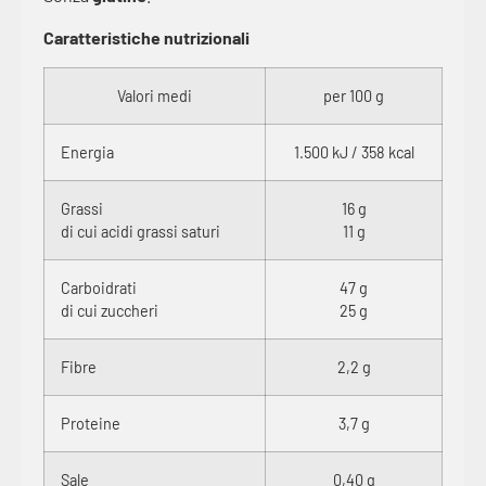
Caratteristiche nutrizionali
Valori medi
per 100 g
Energia
1.500 kJ / 358 kcal
Grassi
16 g
di cui acidi grassi saturi
11 g
Carboidrati
47 g
di cui zuccheri
25 g
Fibre
2,2 g
Proteine
3,7 g
Sale
0,40 g