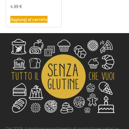
4,99
€
Aggiungi al carrello
Dal 2009, il migliore assortimento di prodotti per celiaci e