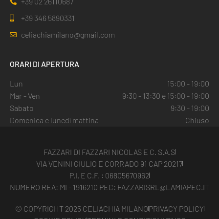
+39 02 26110687
+39 346 5890331
celiachiamilano@gmail.com
ORARI DI APERTURA
Lun
15:00 - 19:00
Mar - Ven
9:30 - 13:30 e 15:00 - 19:00
Sabato
9:30 - 19:00
Domenica e lunedì mattina
Chiuso
FAZZARI DI FAZZARI NICOLAS E C. S.A.S
VIA VENINI GIULIO E CORRADO 91 CAP 20217
P.I. E C.F. : 06805670962
NUMERO REA: MI - 1916210 PEC: FAZZARISRL@LAMIAPEC.IT
© COPYRIGHT 2025 CELIACHIA MILANO
PRIVACY POLICY