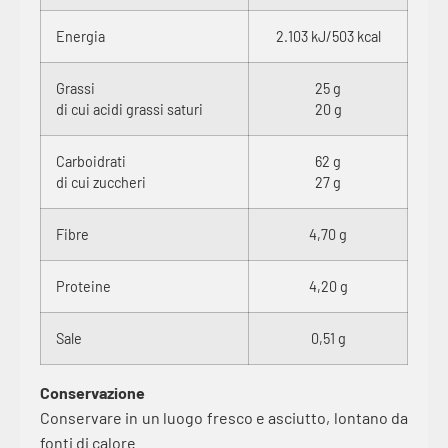
Energia
2.103 kJ/503 kcal
Grassi
25 g
di cui acidi grassi saturi
20 g
Carboidrati
62 g
di cui zuccheri
27 g
Fibre
4,70 g
Proteine
4,20 g
Sale
0,51 g
Conservazione
Conservare in un luogo fresco e asciutto, lontano da
fonti di calore.