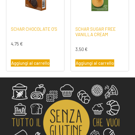
SCHAR CHOCOLATE O’S
SCHAR SUGAR FREE
VANILLA CREAM
4,75
€
3,50
€
Aggiungi al carrello
Aggiungi al carrello