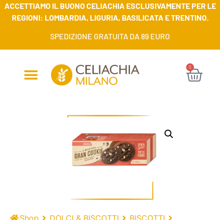
ACCETTIAMO IL BUONO CELIACHIA ESCLUSIVAMENTE PER LE
REGIONI: LOMBARDIA, LIGURIA, BASILICATA E TRENTINO.
SPEDIZIONE GRATUITA DA 89 EURO
0
Shop
DOLCI & BISCOTTI
BISCOTTI