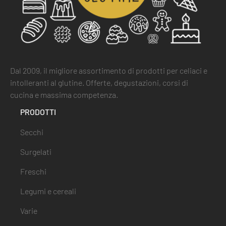
Dal 2009, il migliore assortimento di prodotti per celiaci e
intolleranti al glutine. Offerte, degustazioni, corsi di
cucina e massima competenza.
PRODOTTI
Secchi
Surgelati
Freschi
Legumi e cereali
Varie