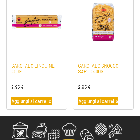
GAROFALO LINGUINE
GAROFALO GNOCCO
400G
SARDO 400G
2,95
€
2,95
€
Aggiungi al carrello
Aggiungi al carrello