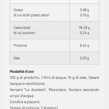
Grassi
0,66 g
di cui acidi grassi saturi
0,15 g
Carboidrati
78,28 g
di cui zuccheri
0,24 g
Proteine
6,42 g
Sale
0,03 g
Modalità d’uso
100 g di prodotto, 1 litro di acqua, 10 g di sale. Salare
l’acqua in ebollizione.
Versare “Le Asolane”. Mescolare. Scolare lasciando
un po’ d’acqua.
Condire a piacere.
Tempo di cottura: 7-8 minuti.