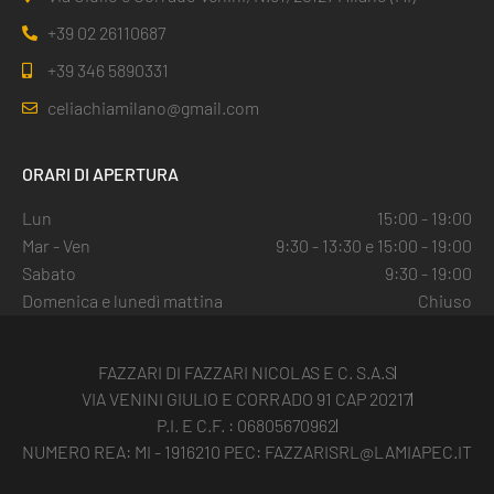
+39 02 26110687
+39 346 5890331
celiachiamilano@gmail.com
ORARI DI APERTURA
Lun
15:00 - 19:00
Mar - Ven
9:30 - 13:30 e 15:00 - 19:00
Sabato
9:30 - 19:00
Domenica e lunedì mattina
Chiuso
FAZZARI DI FAZZARI NICOLAS E C. S.A.S
VIA VENINI GIULIO E CORRADO 91 CAP 20217
P.I. E C.F. : 06805670962
NUMERO REA: MI - 1916210 PEC: FAZZARISRL@LAMIAPEC.IT