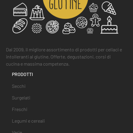
Dal 2009, il migliore assortimento di prodotti per celiaci e
intolleranti al glutine. Offerte, degustazioni, corsi di
cucina e massima competenza.
PRODOTTI
Secchi
Surgelati
Freschi
Legumi e cereali
Varie