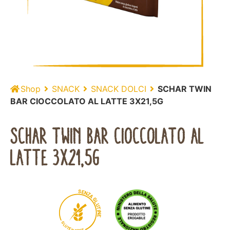
Shop
SNACK
SNACK DOLCI
SCHAR TWIN
BAR CIOCCOLATO AL LATTE 3X21,5G
SCHAR TWIN BAR CIOCCOLATO AL
LATTE 3X21,5G
S
E
N
Z
A
G
L
U
T
I
N
E
G
L
U
T
E
N
E