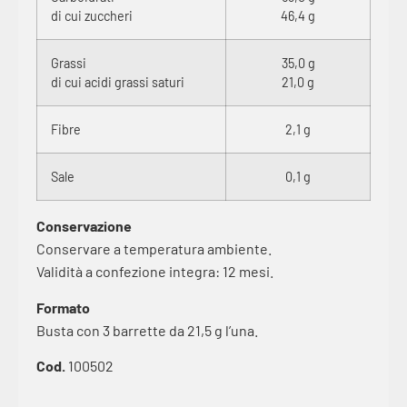
di cui zuccheri
46,4 g
Grassi
35,0 g
di cui acidi grassi saturi
21,0 g
Fibre
2,1 g
Sale
0,1 g
Conservazione
Conservare a temperatura ambiente.
Validità a confezione integra: 12 mesi.
Formato
Busta con 3 barrette da 21,5 g l’una.
Cod.
100502