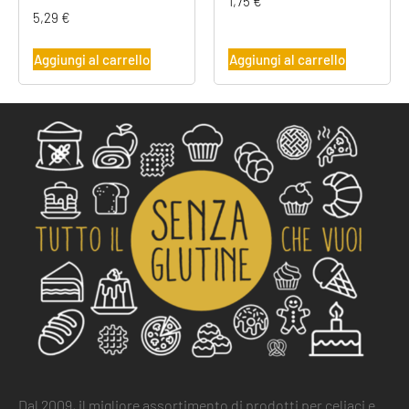
1,75
€
5,29
€
Aggiungi al carrello
Aggiungi al carrello
Dal 2009, il migliore assortimento di prodotti per celiaci e