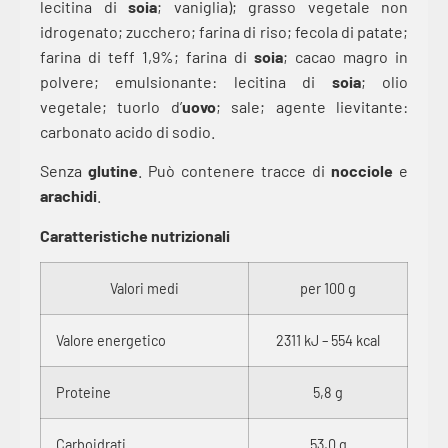
lecitina di
soia
; vaniglia); grasso vegetale non
idrogenato; zucchero; farina di riso; fecola di patate;
farina di teff 1,9%; farina di
soia
; cacao magro in
polvere; emulsionante: lecitina di
soia
; olio
vegetale; tuorlo d’
uovo
; sale; agente lievitante:
carbonato acido di sodio.
Senza
glutine
. Può contenere tracce di
nocciole
e
arachidi
.
Caratteristiche nutrizionali
Valori medi
per 100 g
Valore energetico
2311 kJ – 554 kcal
Proteine
5,8 g
Carboidrati
53,0 g