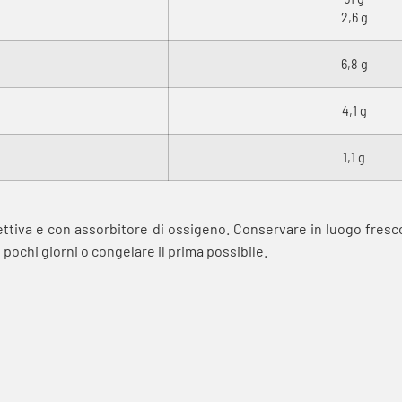
2,6 g
6,8 g
4,1 g
1,1 g
ttiva e con assorbitore di ossigeno. Conservare in luogo fresco
pochi giorni o congelare il prima possibile.