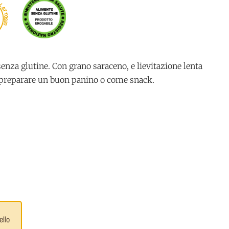
A
L
A
T
T
O
S
I
O
 senza glutine. Con grano saraceno, e lievitazione lenta
r preparare un buon panino o come snack.
ello