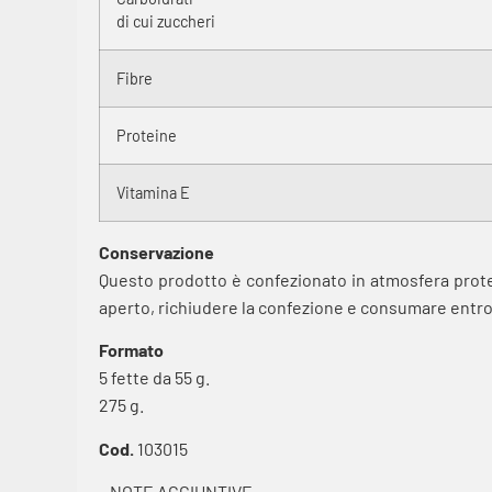
di cui zuccheri
Fibre
Proteine
Vitamina E
Conservazione
Questo prodotto è confezionato in atmosfera prote
aperto, richiudere la confezione e consumare entro 
Formato
5 fette da 55 g.
275 g.
Cod.
103015
– NOTE AGGIUNTIVE –