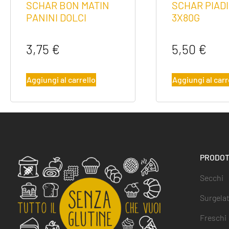
SCHAR BON MATIN
SCHAR PIAD
PANINI DOLCI
3X80G
3,75
€
5,50
€
Aggiungi al carrello
Aggiungi al carr
PRODOT
Secchi
Surgelat
Freschi