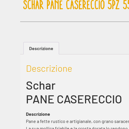
SCHAR PANE CASERECCIO 5PZ 5
Descrizione
Descrizione
Schar
PANE CASERECCIO
Descrizione
Pane a fette rustico e artigianale, con grano sarace
La sua mollica friabile e la crosta dorata lo rendon