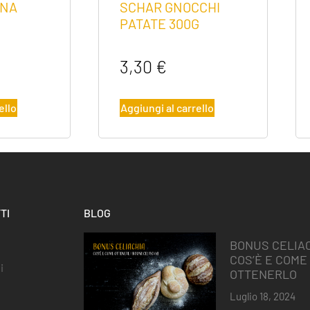
INA
SCHAR GNOCCHI
PATATE 300G
3,30
€
ello
Aggiungi al carrello
TI
BLOG
BONUS CELIAC
COS’È E COME
i
OTTENERLO
Luglio 18, 2024