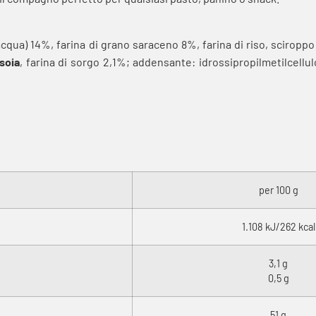
cqua) 14%, farina di grano saraceno 8%, farina di riso, sciroppo 
soia
, farina di sorgo 2,1%; addensante: idrossipropilmetilcellulo
per 100 g
1.108 kJ/262 kcal
3,1 g
0,5 g
51 g