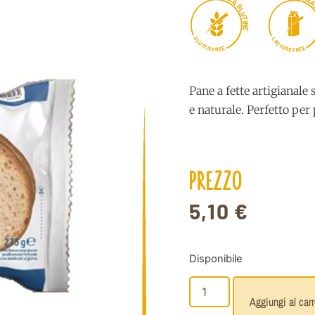
Z
A
G
L
U
T
I
N
E
G
L
L
A
U
C
T
T
E
O
E
N
E
S
E
E
F
E
R
R
F
Pane a fette artigianale
e naturale. Perfetto pe
PREZZO
5,10
€
Disponibile
Aggiungi al carr