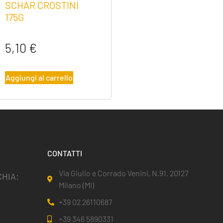
SCHAR CROSTINI
175G
5,10
€
Aggiungi al carrello
CONTATTI
Via Giulio e Corrado Venini, N.91, 20127
HIA:
Milano (MI)
+39 02 26110687
+39 346 5890331