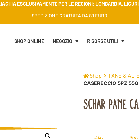
IACHIA ESCLUSIVAMENTE PER LE REGIONI: LOMBARDIA, LIGURIA
SPEDIZIONE GRATUITA DA 89 EURO
SHOP ONLINE
NEGOZIO
RISORSE UTILI
Shop
PANE & ALT
CASERECCIO 5PZ 55G
SCHAR PANE CA
S
E
S
E
N
N
Z