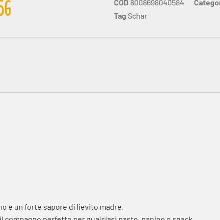
COD
8008698040584
Catego
5G
Tag
Schar
no e un forte sapore di lievito madre.
o il compagno perfetto per qualsiasi pasto, panino o snack.