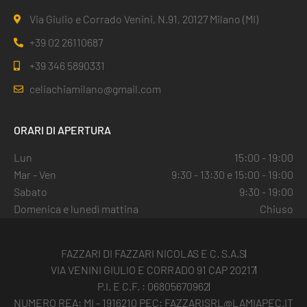
Via Giulio e Corrado Venini, N.91, 20127 Milano (MI)
+39 02 26110687
+39 346 5890331
celiachiamilano@gmail.com
ORARI DI APERTURA
Lun
15:00 - 19:00
Mar - Ven
9:30 - 13:30 e 15:00 - 19:00
Sabato
9:30 - 19:00
Domenica e lunedì mattina
Chiuso
FAZZARI DI FAZZARI NICOLAS E C. S.A.S
VIA VENINI GIULIO E CORRADO 91 CAP 20217
P.I. E C.F. : 06805670962
NUMERO REA: MI - 1916210 PEC: FAZZARISRL@LAMIAPEC.IT