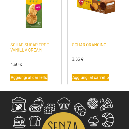
SCHAR SUGAR FREE
SCHAR ORANGINO
VANILLA CREAM
3,65
€
3,50
€
Aggiungi al carrello
Aggiungi al carrello