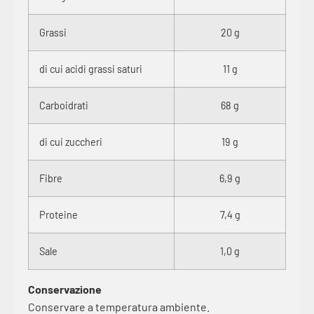
Grassi
20 g
di cui acidi grassi saturi
11 g
Carboidrati
68 g
di cui zuccheri
19 g
Fibre
6,9 g
Proteine
7,4 g
Sale
1,0 g
Conservazione
Conservare a temperatura ambiente.