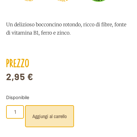
M
E
F
L
R
O
I
Un delizioso bocconcino rotondo, ricco di fibre, fonte
di vitamina B1, ferro e zinco.
PREZZO
2,95
€
Disponibile
Aggiungi al carrello