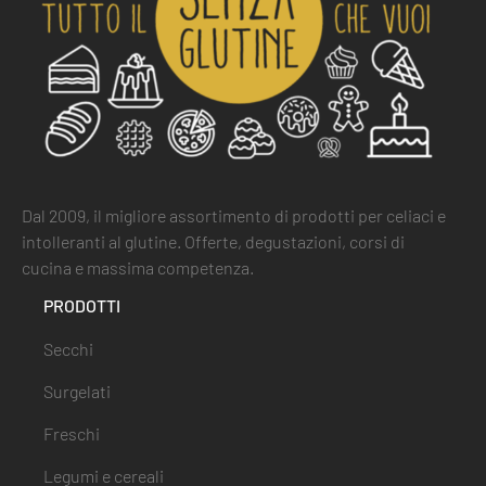
Dal 2009, il migliore assortimento di prodotti per celiaci e
intolleranti al glutine. Offerte, degustazioni, corsi di
cucina e massima competenza.
PRODOTTI
Secchi
Surgelati
Freschi
Legumi e cereali