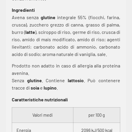
Ingredienti
Avena senza
glutine
integrale 55% (fiocchi, farina,
crusca), zucchero grezzo di canna, grasso di palma,
burro (
latte
), sciroppo di riso, germe di riso, crusca di
riso, amido di mais modificato, amido di riso; agenti
lievitanti: carbonato acido di ammonio, carbonato
acido di sodio; aroma naturale di vaniglia, sale.
Prodotto non adatto in caso di allergia alla proteina
avenina.
Senza
glutine
. Contiene
lattosio
. Può contenere
tracce di
soia
e
lupino
.
Caratteristiche nutrizionali
Valori medi
per 100 g
Energia
2096 kJ/500 kcal