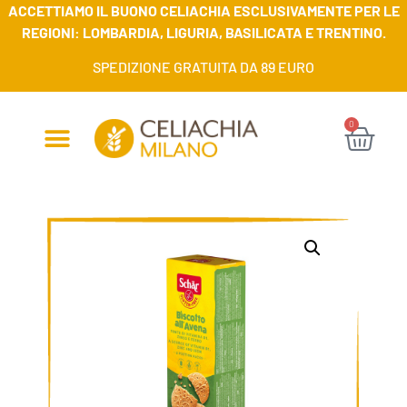
ACCETTIAMO IL BUONO CELIACHIA ESCLUSIVAMENTE PER LE
REGIONI: LOMBARDIA, LIGURIA, BASILICATA E TRENTINO.
SPEDIZIONE GRATUITA DA 89 EURO
0