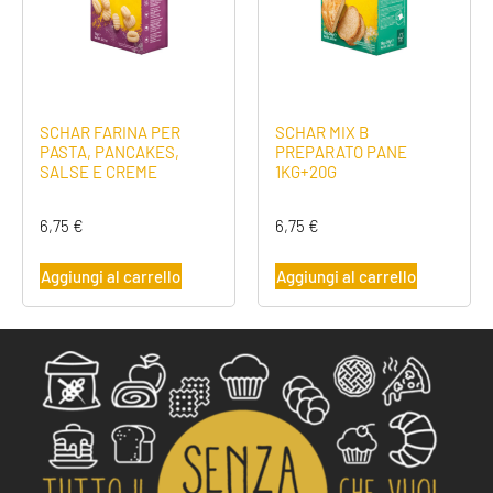
SCHAR FARINA PER
SCHAR MIX B
PASTA, PANCAKES,
PREPARATO PANE
SALSE E CREME
1KG+20G
6,75
€
6,75
€
Aggiungi al carrello
Aggiungi al carrello