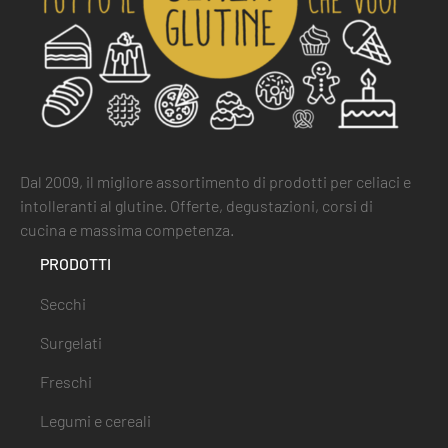
Dal 2009, il migliore assortimento di prodotti per celiaci e
intolleranti al glutine. Offerte, degustazioni, corsi di
cucina e massima competenza.
PRODOTTI
Secchi
Surgelati
Freschi
Legumi e cereali