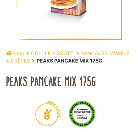
Shop
DOLCI & BISCOTTI
PANCAKES, WAFFLE
& CRÊPES
PEAKS PANCAKE MIX 175G
PEAKS PANCAKE MIX 175G
S
E
N
Z
A
G
L
U
T
I
N
E
G
L
U
T
E
N
E
E
F
R