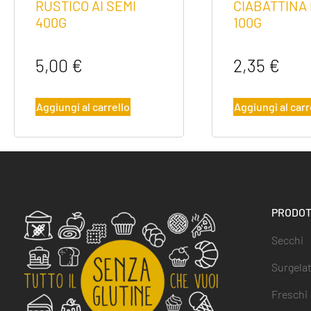
RUSTICO AI SEMI
CIABATTINA
400G
100G
5,00
€
2,35
€
Aggiungi al carrello
Aggiungi al carr
PRODOT
Secchi
Surgelat
Freschi