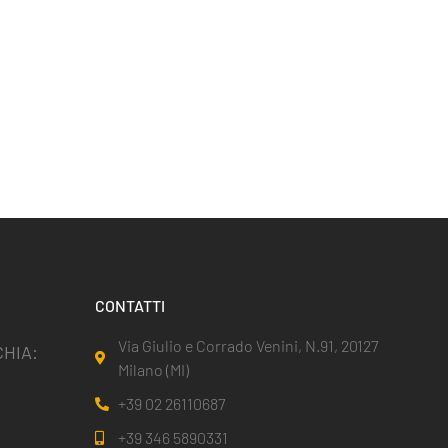
CONTATTI
Via Giulio e Corrado Venini, N.91, 20127
HIA:
Milano (MI)
+39 02 26110687
+39 346 5890331