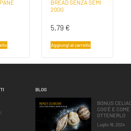
 PANE
BREAD SENZA SEMI
200G
5,79
€
ello
Aggiungi al carrello
TI
BLOG
BONUS CELIAC
COS’È E COME
i
OTTENERLO
Luglio 18, 2024