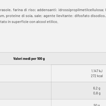
asole, farina di riso; addensanti: idrossipropilmetilcellulosa; 
lium, proteine di soia, sale; agente lievitante: difosfato disodico
ato in superficie con alcool etilico.
Valori medi per 100 g
1.147 kJ
272 kcal
6,2 g
0,8 g
50 g