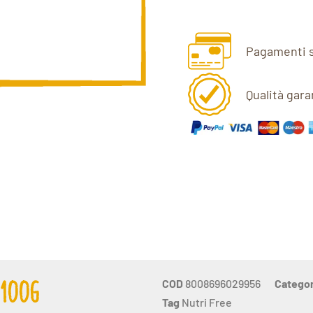
Pagamenti s
Qualità gara
COD
8008696029956
Categor
 100G
Tag
Nutri Free