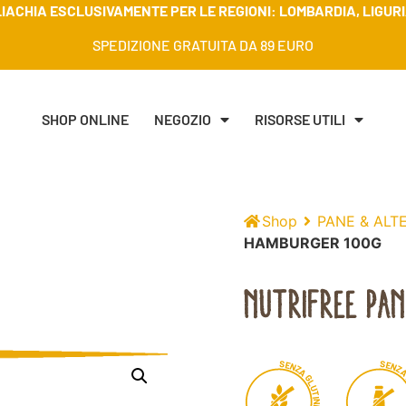
IACHIA ESCLUSIVAMENTE PER LE REGIONI: LOMBARDIA, LIGURIA
SPEDIZIONE GRATUITA DA 89 EURO
SHOP ONLINE
NEGOZIO
RISORSE UTILI
Shop
PANE & ALT
HAMBURGER 100G
NUTRIFREE PAN
S
S
E
E
N
N
Z
Z
A
G
L
U
T
I
N