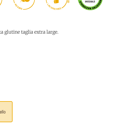
I
O
N
L
A
O
C
E
T
G
O
E
G
S
E
S
E
R
F
glutine taglia extra large.
ello