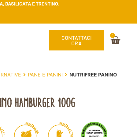
, BASILICATA E TRENTINO.
0
CONTATTACI
ORA
ERNATIVE
PANE E PANINI
NUTRIFREE PANINO
INO HAMBURGER 100G
S
S
E
E
N
N
Z
Z
A
A
A
L
L
U
A
A
O
T
T
V
T
A
T
E
O
S