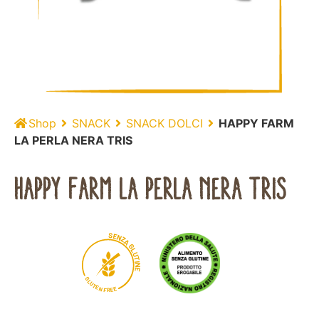
Shop
SNACK
SNACK DOLCI
HAPPY FARM
LA PERLA NERA TRIS
HAPPY FARM LA PERLA NERA TRIS
S
E
N
Z
A
G
L
U
T
I
N
E
G
L
U
T
E
N
E
E
F
R