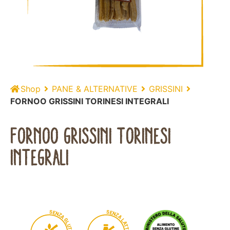
Shop
PANE & ALTERNATIVE
GRISSINI
FORNOO GRISSINI TORINESI INTEGRALI
FORNOO GRISSINI TORINESI
INTEGRALI
S
S
E
E
N
N
Z
Z
A
A
G
L
A
L
T
U
T
T