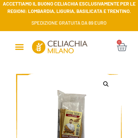
ACCETTIAMO IL BUONO CELIACHIA ESCLUSIVAMENTE PER LE
REGIONI: LOMBARDIA, LIGURIA, BASILICATA E TRENTINO.
SPEDIZIONE GRATUITA DA 89 EURO
0