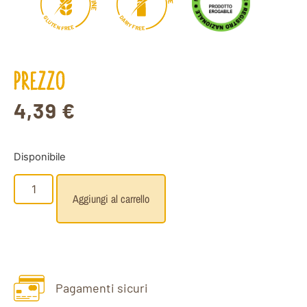
E
I
N
E
D
G
A
L
U
I
R
T
Y
E
F
N
E
R
E
F
E
E
R
PREZZO
4,39
€
Disponibile
Aggiungi al carrello
Pagamenti sicuri