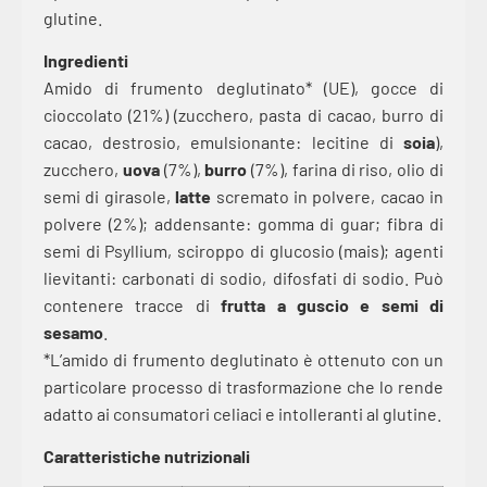
glutine.
Ingredienti
Amido di frumento deglutinato* (UE), gocce di
cioccolato (21%) (zucchero, pasta di cacao, burro di
cacao, destrosio, emulsionante: lecitine di
soia
),
zucchero,
uova
(7%),
burro
(7%), farina di riso, olio di
semi di girasole,
latte
scremato in polvere, cacao in
polvere (2%); addensante: gomma di guar; fibra di
semi di Psyllium, sciroppo di glucosio (mais); agenti
lievitanti: carbonati di sodio, difosfati di sodio. Può
contenere tracce di
frutta a guscio e semi di
sesamo
.
*L’amido di frumento deglutinato è ottenuto con un
particolare processo di trasformazione che lo rende
adatto ai consumatori celiaci e intolleranti al glutine.
Caratteristiche nutrizionali