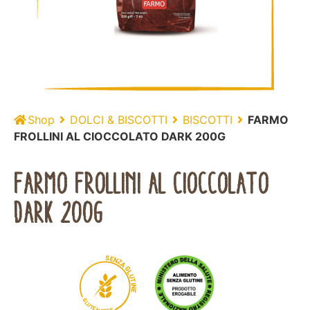
Shop
DOLCI & BISCOTTI
BISCOTTI
FARMO
FROLLINI AL CIOCCOLATO DARK 200G
FARMO FROLLINI AL CIOCCOLATO
DARK 200G
S
E
N
Z
A
G
L
U
T
I
N
E
G
L
U
T
E
N
E