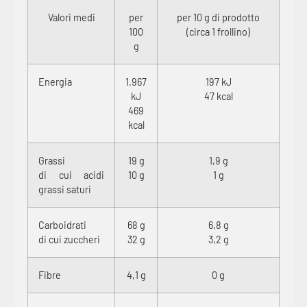
Valori medi
per
per 10 g di prodotto
100
(circa 1 frollino)
g
Energia
1.967
197 kJ
kJ
47 kcal
469
kcal
Grassi
19 g
1,9 g
di cui acidi
10 g
1 g
grassi saturi
Carboidrati
68 g
6,8 g
di cui zuccheri
32 g
3,2 g
Fibre
4,1 g
0 g