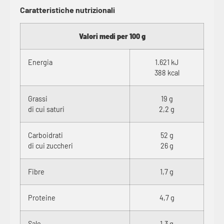
Caratteristiche nutrizionali
Valori medi per 100 g
Energia
1.621 kJ
388 kcal
Grassi
19 g
di cui saturi
2,2 g
Carboidrati
52 g
di cui zuccheri
26 g
Fibre
1,7 g
Proteine
4,7 g
Sale
1,3 g