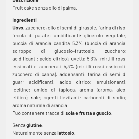
Fruit cake senza olio di palma.
Ingredienti
Uovo
, zucchero, olio di semi di girasole, farina di riso,
fecola di patate; umidificanti: glicerolo vegetale;
buccia di arancia candita 5,3% (buccia di arancia,
sciroppo di glucosio-fruttosio, zucchero;
acidificanti: acido citrico), uvetta 5,3%, mirtilli rossi
essiccati e zuccherati 5,3% (mirtilli rossi essiccati,
zucchero di canna), addensanti: farina di semi di
guar; acidificanti: acido citrico; emulsionanti:
lecitine; amido di tapioca, aroma (aroma, alcol
etilico), sale; agenti lievitanti: carbonati di sodio;
aroma naturale di arancia.
Può contenere tracce di
soia e frutta a guscio
.
Senza
glutine
.
Naturalmente senza
lattosio
.