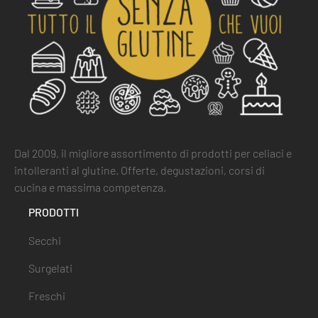
Dal 2009, il migliore assortimento di prodotti per celiaci e
intolleranti al glutine. Offerte, degustazioni, corsi di
cucina e massima competenza.
PRODOTTI
Secchi
Surgelati
Freschi