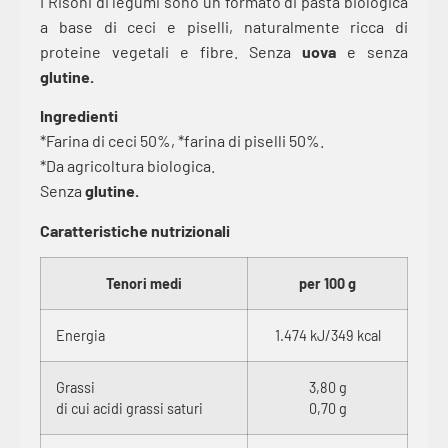
I Risoni di legumi sono un formato di pasta biologica
a base di ceci e piselli, naturalmente ricca di
proteine vegetali e fibre. Senza
uova
e senza
glutine.
Ingredienti
*Farina di ceci 50%, *farina di piselli 50%.
*Da agricoltura biologica.
Senza
glutine.
Caratteristiche nutrizionali
Tenori medi
per 100 g
Energia
1.474 kJ/349 kcal
Grassi
3,80 g
di cui acidi grassi saturi
0,70 g