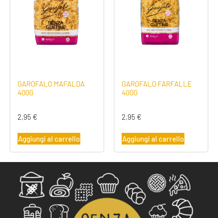
GAROFALO MAFALDA
GAROFALO FARFALLE
400G
400G
2,95
€
2,95
€
Aggiungi al carrello
Aggiungi al carrello