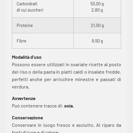
Carboidrati
53,00 g
di cui zuccheri
2,80 g
Proteine
21,00 g
Fibre
9,50 g
Modalità d’uso
Possono essere utilizzati in svariate ricette al posto
del riso o della pasta in piatti caldi o insalate fredde,
perfetti anche per arricchire minestre e passati di
verdura.
Avvertenze
Può contenere tracce di:
soia.
Conservazione
Conservare in luogo fresco e asciutto. Al riparo da
fonti di luce e di calore.