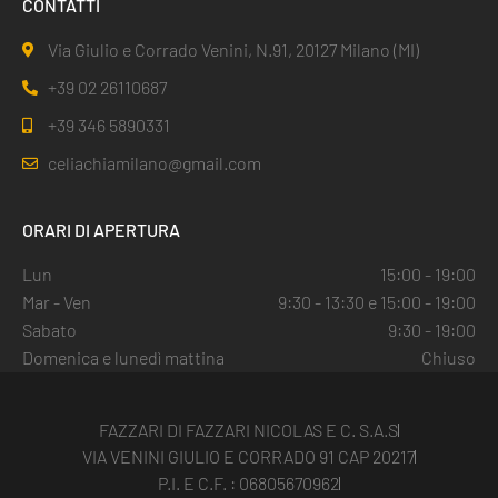
CONTATTI
Via Giulio e Corrado Venini, N.91, 20127 Milano (MI)
+39 02 26110687
+39 346 5890331
celiachiamilano@gmail.com
ORARI DI APERTURA
Lun
15:00 - 19:00
Mar - Ven
9:30 - 13:30 e 15:00 - 19:00
Sabato
9:30 - 19:00
Domenica e lunedì mattina
Chiuso
FAZZARI DI FAZZARI NICOLAS E C. S.A.S
VIA VENINI GIULIO E CORRADO 91 CAP 20217
P.I. E C.F. : 06805670962