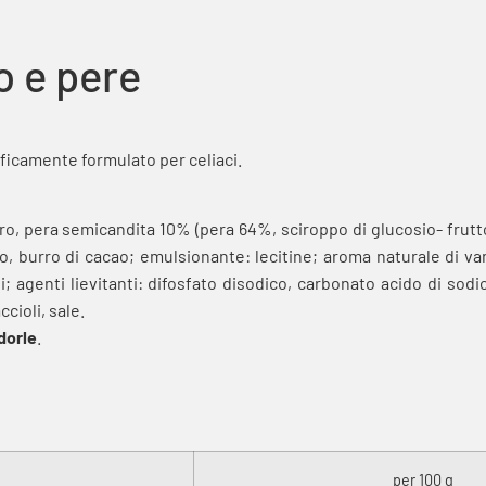
o e pere
ficamente formulato per celiaci.
ro, pera semicandita 10% (pera 64%, sciroppo di glucosio- frutto
 burro di cacao; emulsionante: lecitine; aroma naturale di vanig
i; agenti lievitanti: difosfato disodico, carbonato acido di sod
cioli, sale.
dorle
.
per 100 g