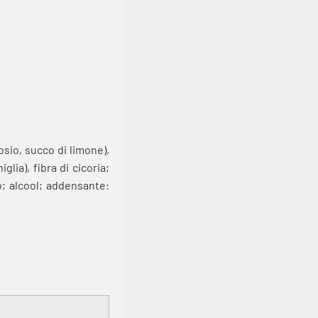
sio, succo di limone),
lia), fibra di cicoria;
io; alcool; addensante: