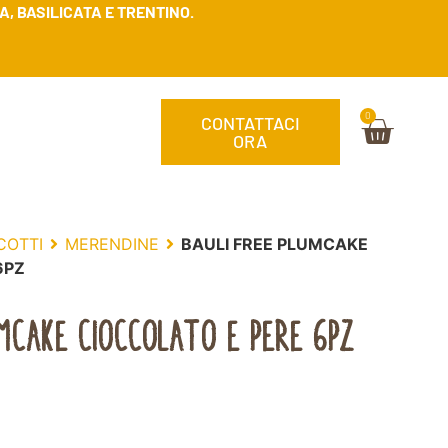
, BASILICATA E TRENTINO.
0
CONTATTACI
ORA
COTTI
MERENDINE
BAULI FREE PLUMCAKE
6PZ
UMCAKE CIOCCOLATO E PERE 6PZ