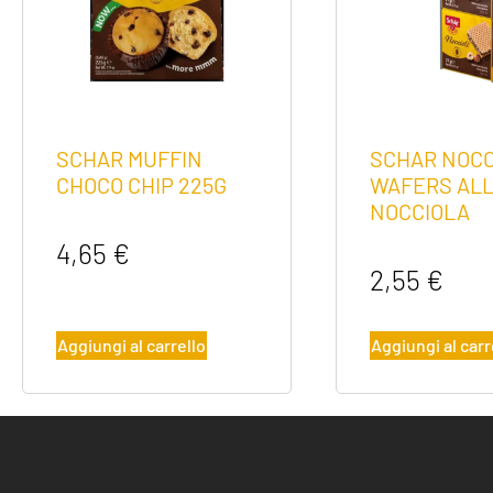
SCHAR MUFFIN
SCHAR NOCC
CHOCO CHIP 225G
WAFERS AL
NOCCIOLA
4,65
€
2,55
€
Aggiungi al carrello
Aggiungi al carr