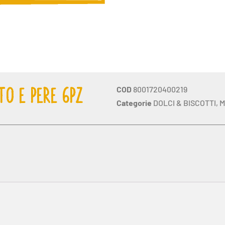
COD
8001720400219
TO E PERE 6PZ
Categorie
DOLCI & BISCOTTI
,
M