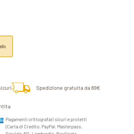
ello
icuri
Spedizione gratuita da 89€
ntita
Pagamenti crittografati sicuri e protetti
(Carta di Credito, PayPal, Masterpass,
Servizio ASL Lombardia, Basilicata,