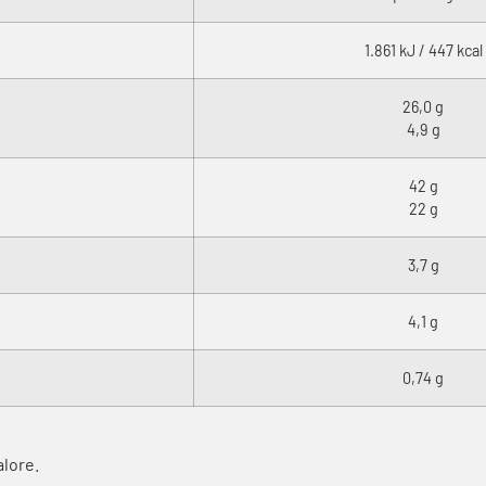
1.861 kJ / 447 kcal
26,0 g
4,9 g
42 g
22 g
3,7 g
4,1 g
0,74 g
alore.