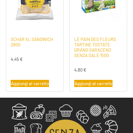
SCHAR XL SANDWICH
LE PAIN DES FLEURS
280G
TARTINE TOSTATE
GRANO SARACENO
SENZA SALE 150G
4,45
€
4,80
€
Aggiungi al carrello
Aggiungi al carrello