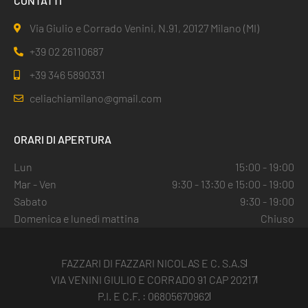
CONTATTI
Via Giulio e Corrado Venini, N.91, 20127 Milano (MI)
+39 02 26110687
+39 346 5890331
celiachiamilano@gmail.com
ORARI DI APERTURA
Lun
15:00 - 19:00
Mar - Ven
9:30 - 13:30 e 15:00 - 19:00
Sabato
9:30 - 19:00
Domenica e lunedì mattina
Chiuso
FAZZARI DI FAZZARI NICOLAS E C. S.A.S
VIA VENINI GIULIO E CORRADO 91 CAP 20217
P.I. E C.F. : 06805670962