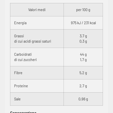
Valori medi
per 100 g
Energia
975 kJ / 231 kcal
Grassi
3,7 g
di cui acidi grassi saturi
0,3 g
Carboidrati
44 g
di cui zuccheri
1,7 g
Fibre
5,2 g
Proteine
2,7 g
Sale
0,96 g
Conservazione